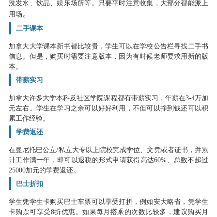
洗发水、饮品、娱乐场所等。只要平时注意收集，大部分都能派上
。
用场
二手课本
加拿大大学课本新书都比较贵，学生可以在学校公告栏寻找二手书
信息。但是，购买时需要注意版本，因为有时候老师要求用新的版
本。
带薪实习
加拿大许多大学本科及社区学院课程都有带薪实习，年薪在3-4万加
元左右。学生在学习之余可以好好利用，不但可以挣到钱还可以积
累工作经验。
学费返还
在曼尼托巴公立/私立大专以上院校完成学位、文凭或者证书，并累
计工作满一年，即可以退税的形式申请获得高达60%、总数不超过
25000加元的学费返还。
巴士折扣
学生凭学生卡购买巴士车票可以享受打折，例如安大略省，凭学生
卡购票可享受8折优惠。如果每月搭乘的次数比较多，建议购买月