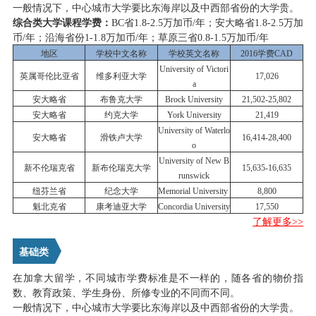
一般情况下，中心城市大学要比东海岸以及中西部省份的大学贵。
综合类大学课程学费：
BC省1.8-2.5万加币/年；安大略省1.8-2.5万加
币/年；沿海省份1-1.8万加币/年；草原三省0.8-1.5万加币/年
地区
学校中文名称
学校英文名称
2016学费CAD
University of Victori
英属哥伦比亚省
维多利亚大学
17,026
a
安大略省
布鲁克大学
Brock University
21,502-25,802
安大略省
约克大学
York University
21,419
University of Waterlo
安大略省
滑铁卢大学
16,414-28,400
o
University of New B
新不伦瑞克省
新布伦瑞克大学
15,635-16,635
runswick
纽芬兰省
纪念大学
Memorial University
8,800
魁北克省
康考迪亚大学
Concordia University
17,550
了解更多>>
基础类
在加拿大留学，不同城市学费标准是不一样的，随各省的物价指
数、教育政策、学生身份、所修专业的不同而不同。
一般情况下，中心城市大学要比东海岸以及中西部省份的大学贵。