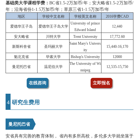
基础类大学课程学费：
BC省1.5-2万加币/年；安大略省1.5-2万加币/
年；沿海省份1-1.5万加币/年；草原三省1-1.5万加币/年
地区
学校中文名称
学校英文名称
2016学费CAD
University of prince
爱德华王子岛
爱德华王子岛大学
12,440
Edward Island
安大略省
川特大学
Trent University
17,772.60
Saint Mary's Univers
新斯科舍省
圣玛丽大学
15,440-16,170
ity
魁北克省
毕索大学
Bishop's University
12000
The University of Wi
曼尼托巴省
温尼伯大学
12,535-15,750
nnipeg
在线咨询
立即报名
4
研究生费用
曼尼托巴省
安省具有完善的教育体制， 省内有多所高校，多伦多大学就坐落于