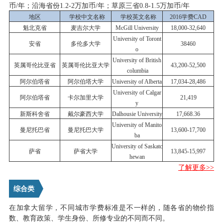
币/年；沿海省份1.2-2万加币/年；草原三省0.8-1.5万加币/年
地区
学校中文名称
学校英文名称
2016学费CAD
魁北克省
麦吉尔大学
McGill University
18,000-32,640
University of Toront
安省
多伦多大学
38460
o
University of British
英属哥伦比亚省
英属哥伦比亚大学
43,200-52,500
columbia
阿尔伯塔省
阿尔伯塔大学
University of Alberta
17,034-28,486
University of Calgar
阿尔伯塔省
卡尔加里大学
21,419
y
新斯科舍省
戴尔豪西大学
Dalhousie University
17,668.36
University of Manito
曼尼托巴省
曼尼托巴大学
13,600-17,700
ba
University of Saskatc
萨省
萨省大学
13,845-15,997
hewan
了解更多>>
综合类
在加拿大留学，不同城市学费标准是不一样的，随各省的物价指
数、教育政策、学生身份、所修专业的不同而不同。